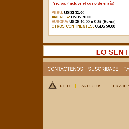
Precios: (Incluye el costo de envío)
PERU:
USD$ 15.00
AMERICA:
USD$ 30.00
EUROPA:
USD$ 40.00 ó € 25 (Euros)
OTROS CONTINENTES:
USD$ 50.00
LO SENT
CONTACTENOS
SUSCRIBASE
P
INICIO
ARTÍCULOS
CRIADE